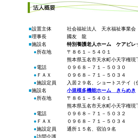
■
設置主体
社会福祉法人 天水福祉事業会
■
理事長
國友 龍
■
施設名
特別養護老人ホーム ケアビレ
●
所在地
〒８６１－５４０１
熊本県玉名市天水町小天字権現
●
電話
０９６８－７１－５０３０
●
ＦＡＸ
０９６８－７１－５０３４
●
施設定員
入居２９名、ショートステイ（
■
施設名
小規模多機能ホーム きらめき
●
所在地
〒８６１－５４０１
熊本県玉名市天水町小天字権現
●
電話
０９６８－７１－５０３２
●
ＦＡＸ
０９６８－７１－５０３４
●
施設定員
通所１５名、宿泊９名
●
訪問介護