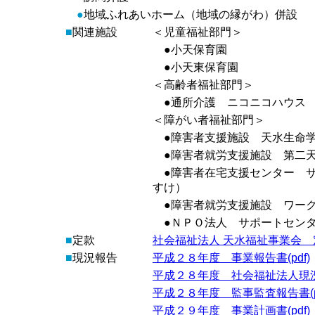
●
地域ふれあいホーム（地域の縁がわ）併設
■
関連施設
＜児童福祉部門＞
●小天保育園
●小天東保育園
＜高齢者福祉部門＞
●通所介護 ニコニコハウス
＜障がい者福祉部門＞
●障害者支援施設 天水生命
●障害者就労支援施設 第二
●障害者在宅支援センター サ
すけ）
●障害者就労支援施設 ワーク
●ＮＰＯ法人 サポートセン
■
定款
社会福祉法人 天水福祉事業会 定款
■
現況報告
平成２８年度 事業報告書(pdf)
平成２８年度 社会福祉法人現況報
平成２８年度 監事監査報告書(pd
平成２９年度 事業計画書(pdf)