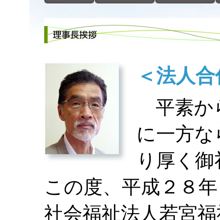
＜法人合
平素から
に一方な
り厚く御
この度、平成２８年
社会福祉法人若宮福